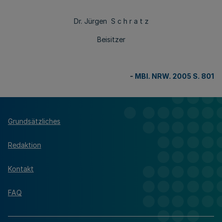
Dr. Jürgen S c h r a t z
Beisitzer
-
MBl. NRW. 2005 S. 801
Grundsätzliches
Redaktion
Kontakt
FAQ