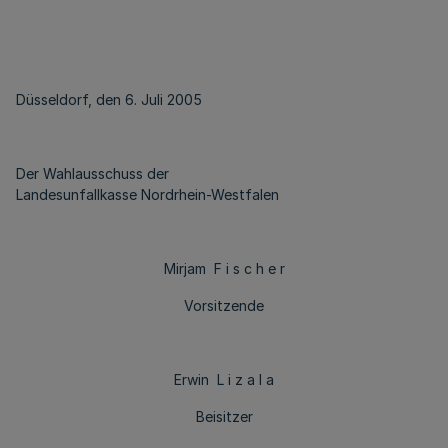
Düsseldorf, den 6. Juli 2005
Der Wahlausschuss der
Landesunfallkasse Nordrhein-Westfalen
Mirjam F i s c h e r
Vorsitzende
Erwin L i z a l a
Beisitzer