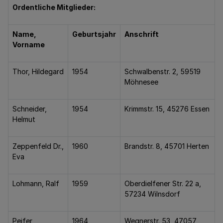
Ordentliche Mitglieder:
Name,
Geburtsjahr
Anschrift
Vorname
Thor, Hildegard
1954
Schwalbenstr. 2, 59519
Möhnesee
Schneider,
1954
Krimmstr. 15, 45276 Essen
Helmut
Zeppenfeld Dr.,
1960
Brandstr. 8, 45701 Herten
Eva
Lohmann, Ralf
1959
Oberdielfener Str. 22 a,
57234 Wilnsdorf
Peifer,
1964
Wegnerstr. 53, 47057