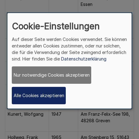
Essen
Ständecke, Klaus-
1958
Kurkölner Weg 17, 34431
Cookie-Einstellungen
Dieter
Marsberg
Auf dieser Seite werden Cookies verwendet. Sie können
Knuhr, Willi
1955
Mozartstr. 35, 59348
entweder allen Cookies zustimmen, oder nur solchen,
Lüdinghausen
die für die Verwendung der Seite zwingend erforderlich
sind. Hier finden Sie die
Datenschutzerklärung
Lauricella-Ninotta,
1956
Gemarkenstr. 62, 51069
Calogero
Köln
Nur notwendige Cookies akzeptieren
Kreusel, Michael
1952
Am Domacker 83,
Alle Cookies akzeptieren
47447 Moers
Kunert, Wofgang
1947
Am Franz-Felix-See 198,
48268 Greven
Hollweg, Frank
1965
Am Steinberg 15, 51643