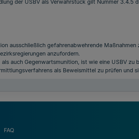
lung der USBV als Verwahrstück gilt Nummer 3.4.5 des
tion ausschließlich gefahrenabwehrende Maßnahmen zu
ezirksregierungen anzufordern.
s- als auch Gegenwartsmunition, ist wie eine USBV zu
mittlungsverfahrens als Beweismittel zu prüfen und sich
ind die Vorschriften des Tatmitteldienstes und die „R
ien in Fällen von Terrorismus und politisch motiviert
FAQ
D, PDV 132 VS-NfD und PDV 133 VS-NfD) zu beachten