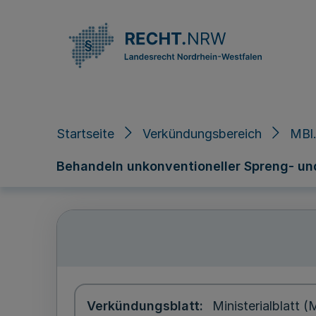
Direkt zum Inhalt
Startseite
Verkündungsbereich
MBl
Behandeln unkonventioneller Spreng- und 
Verkündungsblatt
Ministerialblatt