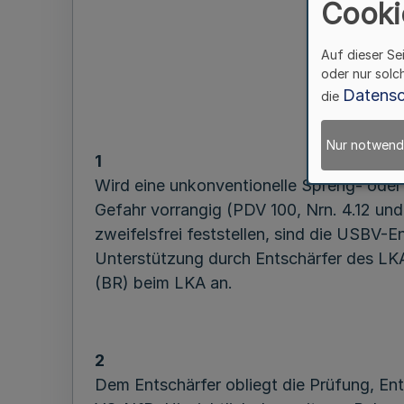
Cooki
Behandeln
Auf dieser Se
oder nur solc
Datensc
die
Nur notwend
1
Wird eine unkonventionelle Spreng- ode
Gefahr vorrangig (PDV 100, Nrn. 4.12 un
zweifelsfrei feststellen, sind die USBV-
Unterstützung durch Entschärfer des LKA s
(BR) beim LKA an.
2
Dem Entschärfer obliegt die Prüfung, E