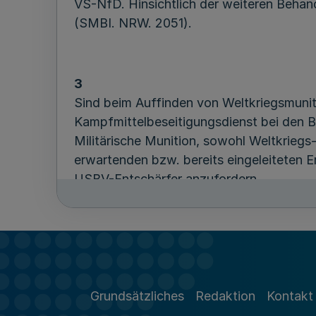
VS-NfD. Hinsichtlich der weiteren Behand
(SMBI. NRW. 2051).
3
Sind beim Auffinden von Weltkriegsmuni
Kampfmittelbeseitigungsdienst bei den B
Militärische Munition, sowohl Weltkrieg
erwartenden bzw. bereits eingeleiteten Er
USBV-Entschärfer anzufordern.
4
Bei den Maßnahmen zur Strafverfolgung s
Bundeskriminalamtes und der Länderpolize
Grundsätzliches
Redaktion
Kontakt
Bedeutung“ (Anl. 11 der PDV 131 VS-Nf