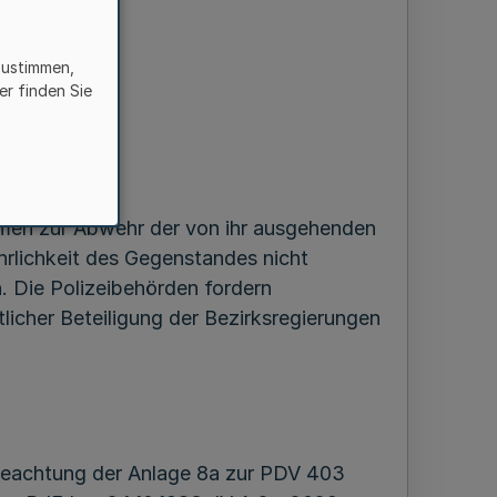
gen (USBV)
zustimmen,
er finden Sie
hmen zur Abwehr der von ihr ausgehenden
rlichkeit des Gegenstandes nicht
. Die Polizeibehörden fordern
tlicher Beteiligung der Bezirksregierungen
Beachtung der Anlage 8a zur PDV 403