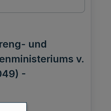
reng- und
enministeriums v.
049) -