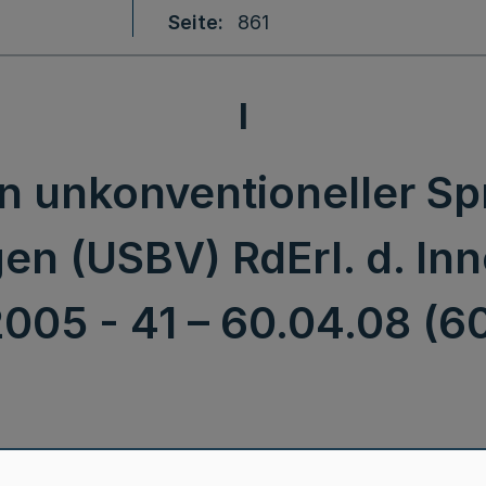
Seite
861
I
n unkonventioneller Sp
en (USBV) RdErl. d. Inn
2005 - 41 – 60.04.08 (6