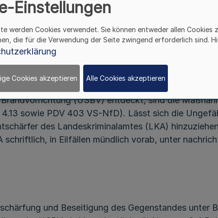
e-Einstellungen
 unkonventioneller Spreng- und Brandvorrichtun
ite werden Cookies verwendet. Sie können entweder allen Cookies 
RdErl. d. Innenministeriums v. 15.7.2005
hen, die für die Verwendung der Seite zwingend erforderlich sind. Hi
- 41 – 60.04.08 (6049) -
hutzerklärung
ige Cookies akzeptieren
Alle Cookies akzeptieren
r Brandvorrichtung (USBV) entdeckt, sind die Maßna
d 4.13 sowie PDV 403 VS-NfD). Lässt sich die Ungefäh
Entschärfer des Landeskriminalamtes (LKA) hinzuziehen
chriftlich, in Eilfällen mündlich vorab, unter nachrich
ntschärfung und Beseitigung des Gegenstandes unter 