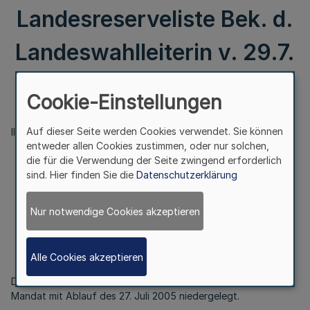
Landesreserveliste Bek. d.
Landeswahlleiterin v. 29.7.
2005 - 12 - 35.09.13 -
Cookie-Einstellungen
Auf dieser Seite werden Cookies verwendet. Sie können
III.
entweder allen Cookies zustimmen, oder nur solchen,
die für die Verwendung der Seite zwingend erforderlich
sind. Hier finden Sie die
Datenschutzerklärung
Landtagswahl 2005
Feststellung von Nachfolgern aus der
Nur notwendige Cookies akzeptieren
Landesreserveliste
Bek. d. Landeswahlleiterin v. 29.7. 2005
- 12 - 35.09.13 -
Alle Cookies akzeptieren
Die Landtagsabgeordnete Marianne Thomann-Stahl hat ihr
Mandat mit Ablauf des 27. Juli 2005 niedergelegt.