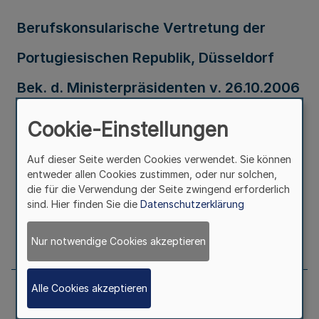
Berufskonsularische Vertretung der
Portugiesischen Republik, Düsseldorf
Bek. d. Ministerpräsidenten v. 26.10.2006
- III.A 2 03.11-1/06 -
Cookie-Einstellungen
Ausfertigungsdatum
26.10.2006
Auf dieser Seite werden Cookies verwendet. Sie können
entweder allen Cookies zustimmen, oder nur solchen,
die für die Verwendung der Seite zwingend erforderlich
Erschienen in
Teil 2
sind. Hier finden Sie die
Datenschutzerklärung
Seite
541
Nur notwendige Cookies akzeptieren
Alle Cookies akzeptieren
Berufskonsularische Vertretung der