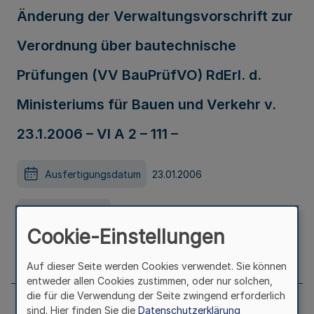
Änderung der Verwaltungsvorschrift zur
Verordnung über bautechnische
Prüfungen (VV BauPrüfVO) RdErl. d.
Ministeriums für Bauen und Verkehr v.
23.1.2006 – VI A 2 – 111 –
Ausfertigungsdatum
23.01.2006
Erschienen in
Teil 1
Cookie-Einstellungen
Seite
57
Auf dieser Seite werden Cookies verwendet. Sie können
entweder allen Cookies zustimmen, oder nur solchen,
die für die Verwendung der Seite zwingend erforderlich
sind. Hier finden Sie die
Datenschutzerklärung