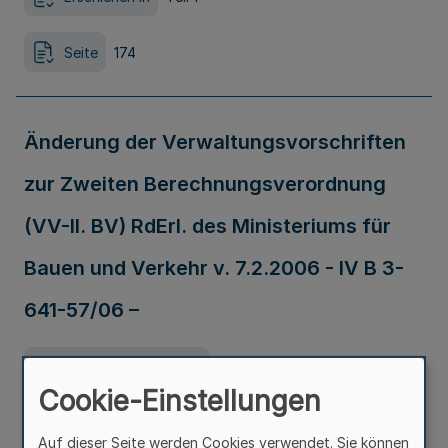
Seite
174
Änderung der Verwaltungsvorschriften
zur Zweiten Berechnungsverordnung
(VV-II. BV) RdErl. des Ministeriums für
Bauen und Verkehr v. 7.2.2006 - IV B 3-
641-57/06 –
Ausfertigungsdatum
07.02.2006
Cookie-Einstellungen
Erschienen in
Teil 1
Auf dieser Seite werden Cookies verwendet. Sie können