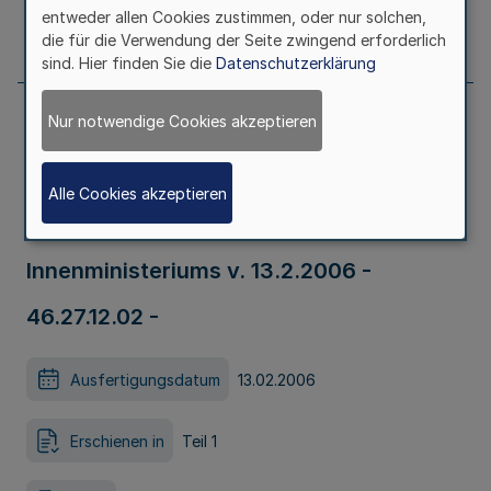
entweder allen Cookies zustimmen, oder nur solchen,
Seite
174
die für die Verwendung der Seite zwingend erforderlich
sind. Hier finden Sie die
Datenschutzerklärung
Nur notwendige Cookies akzeptieren
Richtlinie über die Förderphase vor dem
Studium zum höheren
Alle Cookies akzeptieren
Polizeivollzugsdienst RdErl. d.
Innenministeriums v. 13.2.2006 -
46.27.12.02 -
Ausfertigungsdatum
13.02.2006
Erschienen in
Teil 1