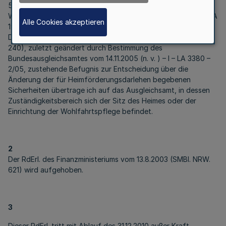
5.7.1954 (Mtbl. BAA 1954 S. 238), zuletzt geändert durch
Weisung des Bundesausgleichsamtes vom 9.12.1957 (Mtbl. BAA
Alle Cookies akzeptieren
1957 S. 497), und den dazu ergangenen
Durchführungsbestimmungen vom 5.7.1954 (Mtbl. BAA 1954 S.
240), zuletzt geändert durch Bestimmung des
Bundesausgleichsamtes vom 14.11.2005 (n. v. ) – I – LA 3380 –
2/05, zustehende Befugnis zur Entscheidung über die
Änderung der für Heimförderungsdarlehen begebenen
Sicherheiten übertrage ich auf das Ausgleichsamt, in dessen
Zuständigkeitsbereich sich der Sitz des Heimes oder der
Einrichtung der Wohlfahrtspflege befindet.
2
Der RdErl. des Finanzministeriums vom 13.8.2003 (SMBl. NRW.
621) wird aufgehoben.
3
Dieser RdErl. tritt mit Ablauf des 31.12.2010 außer Kraft.