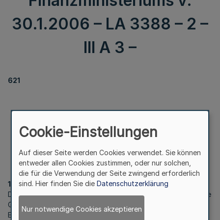
Finanzministeriums v.
30.1.2006 – LA 3388 – 2 –
III A 3 –
621
Darlehen zur Heimförderung nach § 302 LAG
Cookie-Einstellungen
RdErl. d. Finanzministeriums v. 30.1.2006
– LA 3388 – 2 – III A 3 –
Auf dieser Seite werden Cookies verwendet. Sie können
entweder allen Cookies zustimmen, oder nur solchen,
die für die Verwendung der Seite zwingend erforderlich
sind. Hier finden Sie die
Datenschutzerklärung
1
Die mir nach der Weisung des Bundesausgleichsamtes über die
Gewährung von Darlehen zur Förderung von Heimen und
Nur notwendige Cookies akzeptieren
Einrichtungen der Wohlfahrtspflege (Heimförderung) vom