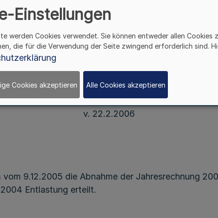
e-Einstellungen
ite werden Cookies verwendet. Sie können entweder allen Cookies 
hen, die für die Verwendung der Seite zwingend erforderlich sind. Hi
hutzerklärung
srechnung des Zweckverbandes VRR für das Jah
und Entlastung des Verbandsvorstehers
ige Cookies akzeptieren
Alle Cookies akzeptieren
. d. Zweckverbandes Verkehrsverbund Rhein-Ruhr (
v. 22.2.2006
 vom 9.12.2005 die Abnahme der Jahresrechnung 20
2004 Entlastung erteilt.