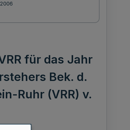
.2006
RR für das Jahr
stehers Bek. d.
n-Ruhr (VRR) v.