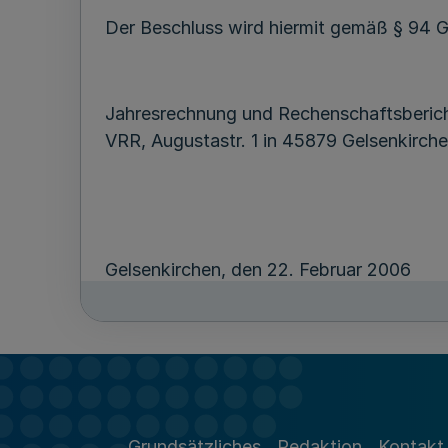
Der Beschluss wird hiermit gemäß § 94 
Jahresrechnung und Rechenschaftsberic
VRR, Augustastr. 1 in 45879 Gelsenkirch
Gelsenkirchen, den 22. Februar 2006
Adolf M i k s c h
Vorsitzender der Verbandsversammlung
Grundsätzliches
Redaktion
Kontakt