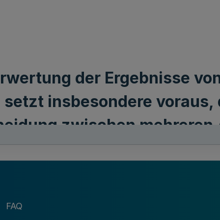
erwertung der Ergebnisse vo
n setzt insbesondere voraus,
heidung zwischen mehreren 
atverdächtige auf den vorgel
FAQ