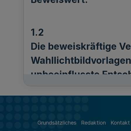
1.2
Die beweiskräftige V
Wahllichtbildvorlage
unbeeinflusste Entsc
möglich war, ob der T
abgebildet war.
Grundsätzliches
Redaktion
Kontakt