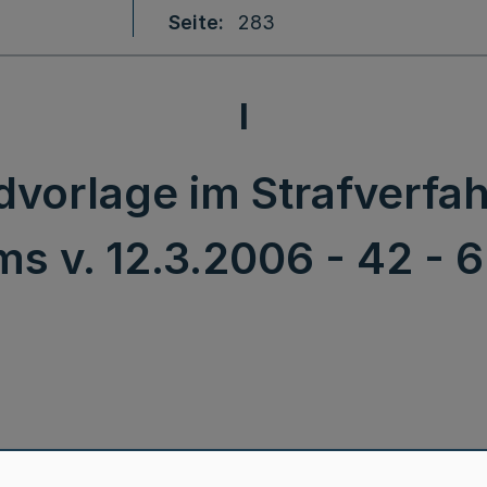
Seite
283
I
dvorlage im Strafverfah
s v. 12.3.2006 - 42 - 