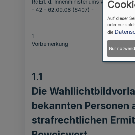
RdErl. d. Innenministeriums v. 12.3.2006
Cooki
- 42 - 62.09.08 (6407) -
Auf dieser Se
oder nur solc
Datensc
die
1
Vorbemerkung
Nur notwend
1.1
Die Wahllichtbildvorl
bekannten Personen a
strafrechtlichen Ermi
Beweiswert.