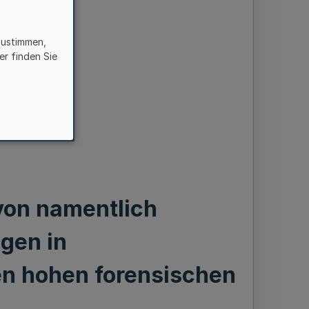
zustimmen,
er finden Sie
 von namentlich
gen in
nen hohen forensischen