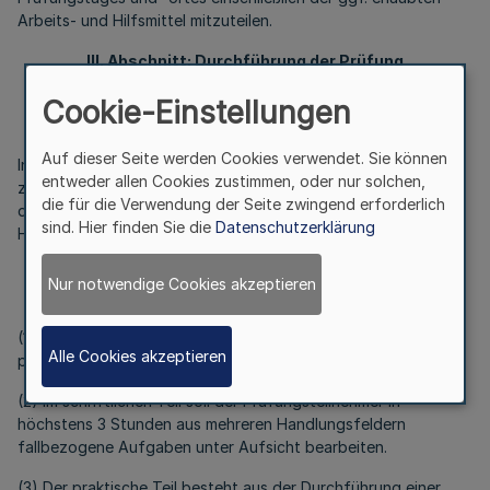
Arbeits- und Hilfsmittel mitzuteilen.
III. Abschnitt: Durchführung der Prüfung
§ 10
Cookie-Einstellungen
Prüfungsgegenstand
Auf dieser Seite werden Cookies verwendet. Sie können
In der Prüfung hat der Prüfungsteilnehmer die Qualifikation
entweder allen Cookies zustimmen, oder nur solchen,
zum selbständigen Planen, Durchführen und Kontrollieren in
die für die Verwendung der Seite zwingend erforderlich
den in § 2 der Ausbilder-Eignungsverordnung aufgeführten
sind. Hier finden Sie die
Datenschutzerklärung
Handlungsfeldern nachzuweisen.
§ 11
Nur notwendige Cookies akzeptieren
Gliederung der Prüfung
(1) Die Prüfung besteht aus einem schriftlichen und einem
Alle Cookies akzeptieren
praktischen Teil.
(2) Im schriftlichen Teil soll der Prüfungsteilnehmer in
höchstens 3 Stunden aus mehreren Handlungsfeldern
fallbezogene Aufgaben unter Aufsicht bearbeiten.
(3) Der praktische Teil besteht aus der Durchführung einer