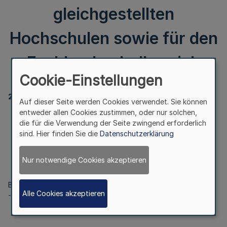
gleichgestellten
Hochschulen sowie für den
Fachhochschulbereich
Cookie-Einstellungen
20320
Auf dieser Seite werden Cookies verwendet. Sie können
entweder allen Cookies zustimmen, oder nur solchen,
Besoldungsdurchschnitt
die für die Verwendung der Seite zwingend erforderlich
für den Bereich der Universitäten und gleichgestellten
sind. Hier finden Sie die
Datenschutzerklärung
Hochschulen
sowie für den Fachhochschulbereich
Nur notwendige Cookies akzeptieren
Bek. d. Finanzministerium v. 31.5.2006
Alle Cookies akzeptieren
- B 2108 – 13.3 – IV 2 -