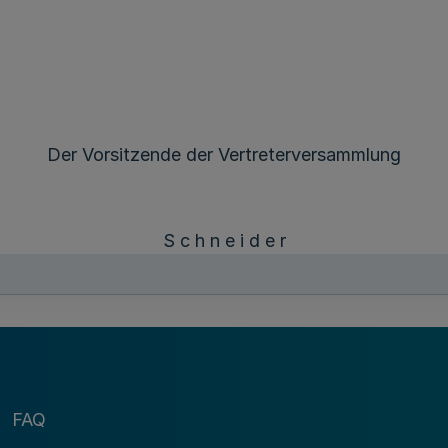
Der Vorsitzende der Vertreterversammlung
S c h n e i d e r
FAQ