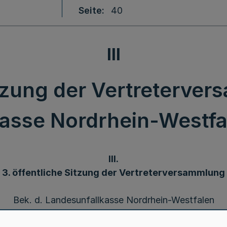
Seite
40
III
itzung der Vertreterve
asse Nordrhein-Westfal
III.
3. öffentliche Sitzung der Vertreterversammlung
Bek. d. Landesunfallkasse Nordrhein-Westfalen
v. 9.1.2006