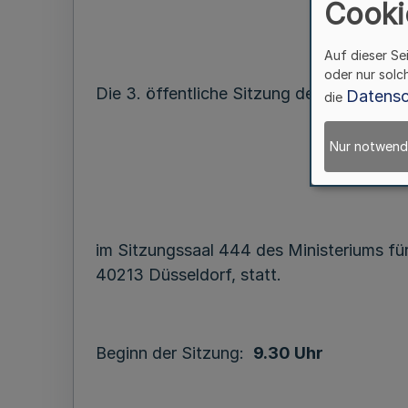
Cooki
Auf dieser Se
oder nur solc
Die 3. öffentliche Sitzung der Vertreter
Datensc
die
Nur notwend
im Sitzungssaal 444 des Ministeriums für
40213 Düsseldorf, statt.
Beginn der Sitzung:
9.30 Uhr