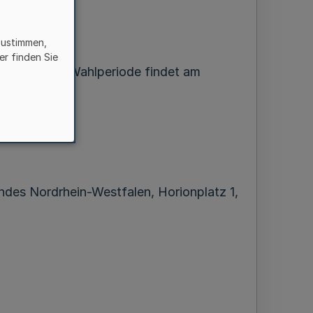
zustimmen,
er finden Sie
n in der 10. Wahlperiode findet am
andes Nordrhein-Westfalen, Horionplatz 1,