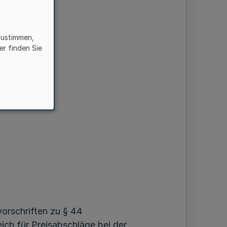
n
zustimmen,
er finden Sie
orschriften zu § 44
h für Preisabschläge bei der