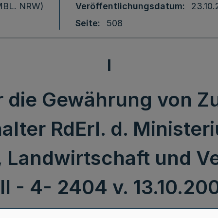
 (MBL. NRW)
Veröffentlichungsdatum
23.10
Seite
508
I
ber die Gewährung von 
lter RdErl. d. Minister
, Landwirtschaft und V
 II - 4- 2404 v. 13.10.20