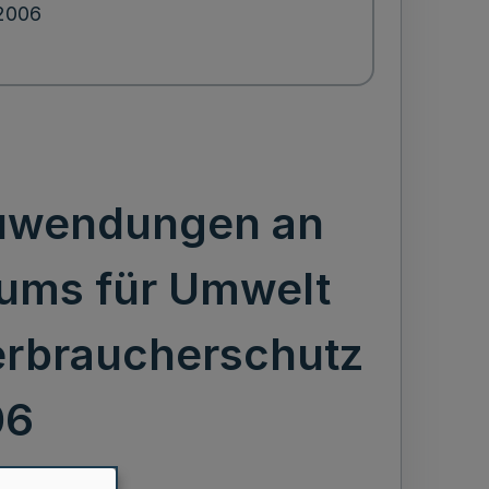
.2006
Zuwendungen an
iums für Umwelt
erbraucherschutz
06