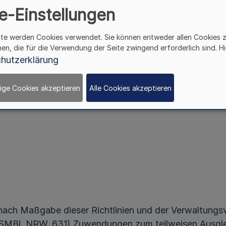
e-Einstellungen
Richtlinien über die Gewährung von Zuwendunge
ite werden Cookies verwendet. Sie können entweder allen Cookies 
an Mastschweinehalter
hen, die für die Verwendung der Seite zwingend erforderlich sind. Hi
hutzerklärung
RdErl. d. Ministeriums für Umwelt und Naturschutz,
Landwirtschaft und Verbraucherschutz – II - 4- 2404
ige Cookies akzeptieren
Alle Cookies akzeptieren
v. 13.10.2006
ach Maßgabe dieser Richtlinien und der Verwaltungsv
MBl. NRW. 631) Zuwendungen zum teilweisen Ausgleic