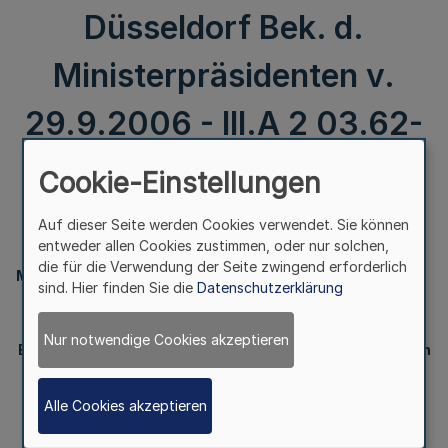
Düsseldorf Bek. d.
Ministerpräsidenten v.
29.9.2006 - III.A 2 03.62-
2/06 -
Cookie-Einstellungen
Auf dieser Seite werden Cookies verwendet. Sie können
entweder allen Cookies zustimmen, oder nur solchen,
die für die Verwendung der Seite zwingend erforderlich
Ministerpräsident
sind. Hier finden Sie die
Datenschutzerklärung
Nur notwendige Cookies akzeptieren
Berufskonsularische Vertretung der Vereinigten Staaten
von
Amerika, Düsseldorf
Alle Cookies akzeptieren
Bek. d. Ministerpräsidenten v. 29.9.2006
- III.A 2 03.62-2/06 -