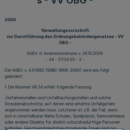
s - VV OBG -
2060
Verwaltungsvorschrift
zur Durchführung des Ordnungsbehördengesetzes - VV
OBG -
RdErl. d. Innenministeriums v. 26.10.2006
- 44 - 57.04.05 - 3 -
Der RdErl. v. 4.9.1980 (SMBl. NRW. 2060) wird wie folgt
geändert:
1. Die Nummer 48.34 erhält folgende Fassung:
Gefahrenstellen sind Unfallhäufungsstellen und solche
"
Streckenabschnitte, auf denen eine erhöhte Unfallgefahr
angenommen werden muss. Letzteres ist z.B. der Fall, wenn
sich in unmittelbarer Nähe Schulen, Spielplätze, Seniorenheime
oder andere Objekte für ähnlich schutzbedürftige Personen
befinden. Geschwindigkeitsbeschränkende Zonen sind nur