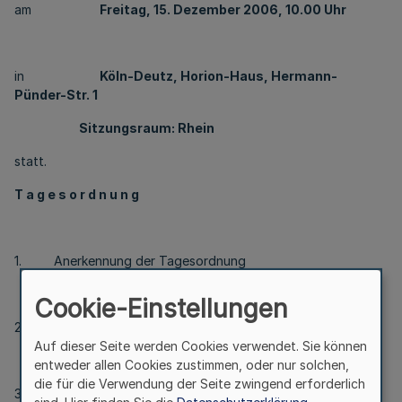
am
Freitag, 15. Dezember 2006, 10.00 Uhr
in
Köln-Deutz, Horion-Haus, Hermann-
Pünder-Str. 1
Sitzungsraum: Rhein
statt.
T a g e s o r d n u n g
1. Anerkennung der Tagesordnung
Cookie-Einstellungen
2. Verpflichtung neuer Mitglieder
Auf dieser Seite werden Cookies verwendet. Sie können
entweder allen Cookies zustimmen, oder nur solchen,
die für die Verwendung der Seite zwingend erforderlich
3. Umbesetzung in den Ausschüssen