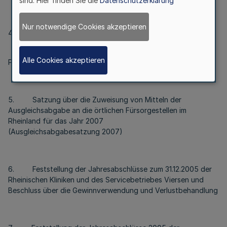
sind. Hier finden Sie die
Datenschutzerklärung
Nur notwendige Cookies akzeptieren
4. NRW. Bank
hier: Bericht über die aktuelle Situation und
Alle Cookies akzeptieren
Perspektiven
5. Satzung über die Zuweisung von Mitteln der
Ausgleichsabgabe an die örtlichen Fürsorgestellen im
Rheinland für das Jahr 2007
(Ausgleichsabgabesatzung 2007)
6. Feststellung der Jahresabschlüsse zum 31.12.2005 der
Rheinischen Kliniken und des Servicebetriebes Viersen und
Beschluss über die Gewinnverwendung und Verlustbehandlung