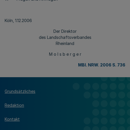
Köln, 1.12.2006
Der Direktor
des Landschaftsverbandes
Rheinland
M o l s b e r g e r
MBl. NRW. 2006 S. 736
Grundsätzliches
Redaktion
Kontakt