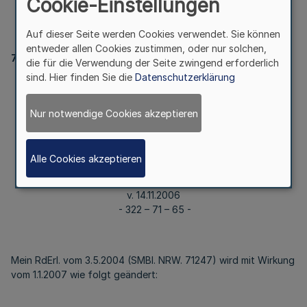
Cookie-Einstellungen
– 71 – 65 -
Auf dieser Seite werden Cookies verwendet. Sie können
entweder allen Cookies zustimmen, oder nur solchen,
71247
die für die Verwendung der Seite zwingend erforderlich
sind. Hier finden Sie die
Datenschutzerklärung
Richtlinien über die Gewährung von
Nur notwendige Cookies akzeptieren
arbeitsplatzschaffenden
Existenzgründungshilfen für Handwerksmeister/-innen
(Meistergründungsprämie NRW)
Alle Cookies akzeptieren
RdErl. d. Ministeriums für Wirtschaft, Mittelstand und Energie
v. 14.11.2006
- 322 – 71 – 65 -
Mein RdErl. vom 3.5.2004 (SMBl. NRW. 71247) wird mit Wirkung
vom 1.1.2007 wie folgt geändert: