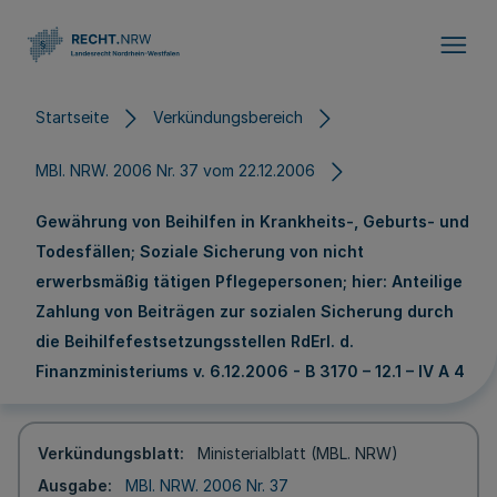
Direkt zum Inhalt
Startseite
Verkündungsbereich
MBl. NRW. 2006 Nr. 37 vom 22.12.2006
Gewährung von Beihilfen in Krankheits-, Geburts- und
Todesfällen; Soziale Sicherung von nicht
erwerbsmäßig tätigen Pflegepersonen; hier: Anteilige
Zahlung von Beiträgen zur sozialen Sicherung durch
die Beihilfefestsetzungsstellen RdErl. d.
Finanzministeriums v. 6.12.2006 - B 3170 – 12.1 – IV A 4
Verkündungsblatt
Ministerialblatt (MBL. NRW)
Ausgabe
MBl. NRW. 2006 Nr. 37