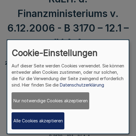
Finanzministeriums v.
6.12.2006 - B 3170 – 12.1 –
IV A 4
Cookie-Einstellungen
203204
Auf dieser Seite werden Cookies verwendet. Sie können
entweder allen Cookies zustimmen, oder nur solchen,
die für die Verwendung der Seite zwingend erforderlich
sind. Hier finden Sie die
Datenschutzerklärung
Gewährung von Beihilfen
in Krankheits-, Geburts- und Todesfällen;
Soziale Sicherung von nicht erwerbsmäßig tätigen
Nur notwendige Cookies akzeptieren
Pflegepersonen;
hier: Anteilige Zahlung von Beiträgen zur sozialen
Sicherung durch die Beihilfefestsetzungsstellen
Alle Cookies akzeptieren
RdErl. d. Finanzministeriums v. 6.12.2006