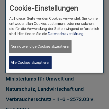
Erschienen in
Teil 1
Cookie-Einstellungen
Seite
446
Auf dieser Seite werden Cookies verwendet. Sie können
entweder allen Cookies zustimmen, oder nur solchen,
die für die Verwendung der Seite zwingend erforderlich
sind. Hier finden Sie die
Datenschutzerklärung
Richtlinien über die Gewährung von
Nur notwendige Cookies akzeptieren
Zuwendungen zur Inanspruchnahme von
Beratungsdiensten für
Alle Cookies akzeptieren
landwirtschaftliche Betriebe RdErl. d.
Ministeriums für Umwelt und
Naturschutz, Landwirtschaft und
Verbraucherschutz – II -6 - 2572.03 v.