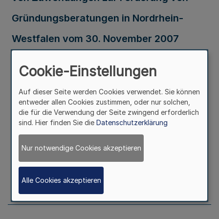
Gründungsberatungen in Nordrhein-
Westfalen vom 30. November 2007
RdErl. d. Ministeriums für Wirtschaft,
Cookie-Einstellungen
Mittelstand und Energie - 311 / 44-22 - v.
Auf dieser Seite werden Cookies verwendet. Sie können
30.11.2007
entweder allen Cookies zustimmen, oder nur solchen,
die für die Verwendung der Seite zwingend erforderlich
sind. Hier finden Sie die
Datenschutzerklärung
Ausfertigungsdatum
30.11.2007
Nur notwendige Cookies akzeptieren
Erschienen in
Teil 1
Alle Cookies akzeptieren
Seite
861