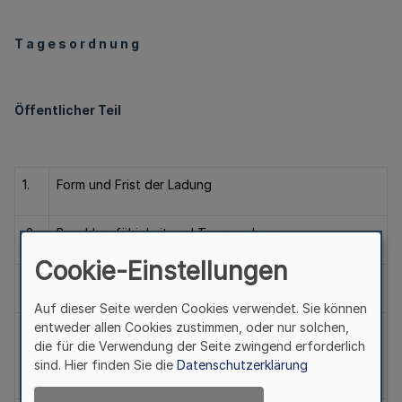
T a g e s o r d n u n g
Öffentlicher Teil
1.
Form und Frist der Ladung
2.
Beschlussfähigkeit und Tagesordnung
Cookie-Einstellungen
3.
Anfragen und Mitteilungen
Auf dieser Seite werden Cookies verwendet. Sie können
entweder allen Cookies zustimmen, oder nur solchen,
4.
Genehmigung der Niederschrift der letzten
die für die Verwendung der Seite zwingend erforderlich
öffentlichen Sitzung des Verwaltungsrates am
sind. Hier finden Sie die
Datenschutzerklärung
06.12.2006