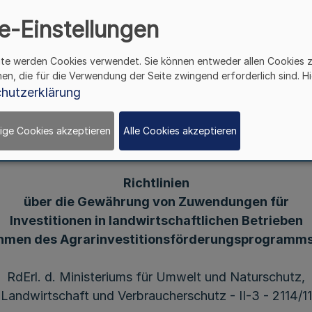
itionsförderungsprogra
e-Einstellungen
riums für Umwelt und N
ite werden Cookies verwendet. Sie können entweder allen Cookies 
hen, die für die Verwendung der Seite zwingend erforderlich sind. Hi
und Verbraucherschutz 
hutzerklärung
ige Cookies akzeptieren
Alle Cookies akzeptieren
Richtlinien
über die Gewährung von Zuwendungen für
Investitionen in landwirtschaftlichen Betrieben
hmen des Agrarinvestitionsförderungsprogramms
RdErl. d. Ministeriums für Umwelt und Naturschutz,
Landwirtschaft und Verbraucherschutz - II-3 - 2114/11