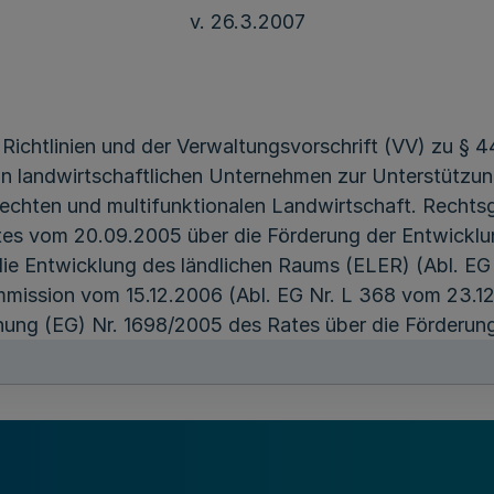
v. 26.3.2007
ichtlinien und der Verwaltungsvorschrift (VV) zu §
 landwirtschaftlichen Unternehmen zur Unterstützun
echten und multifunktionalen Landwirtschaft. Rechtsg
tes vom 20.09.2005 über die Förderung der Entwicklu
ie Entwicklung des ländlichen Raums (ELER) (Abl. EG 
mission vom 15.12.2006 (Abl. EG Nr. L 368 vom 23.12
ng (EG) Nr. 1698/2005 des Rates über die Förderung
onds für die Entwicklung des ländlichen Raums (ELER
mission vom 07.12.2006 (Abl. EG Nr. L 368 vom 23.12
g (EG) Nr. 1698/2005 des Rates hinsichtlich der Kon
ahmen zur Förderung der Entwicklung des ländlichen 
mission vom 15.12.2006 (Abl. Nr. L 358 vom 16.12.200