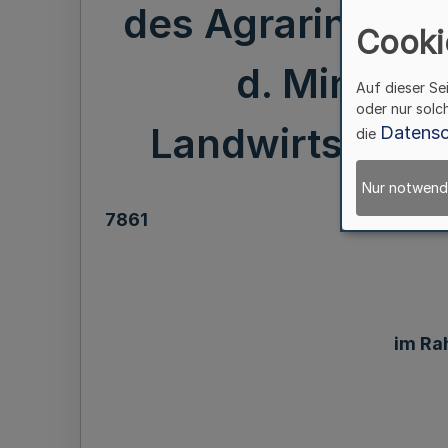
des Agrarinvest
Cooki
d. Ministe
Auf dieser Se
oder nur solc
Landwirtschaft 
Datensc
die
Nur notwend
7861
im Ra