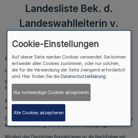
Landesliste Bek. d.
Landeswahlleiterin v.
9.7.2007 - 12 - 35.04.14
Cookie-Einstellungen
Auf dieser Seite werden Cookies verwendet. Sie können
III.
entweder allen Cookies zustimmen, oder nur solchen,
die für die Verwendung der Seite zwingend erforderlich
Landeswahlleiterin
sind. Hier finden Sie die
Datenschutzerklärung
Bundestagswahl 2005
Feststellung von Nachfolgern aus der Landesliste
Nur notwendige Cookies akzeptieren
Bek. d. Landeswahlleiterin
v. 9.7.2007 - 12 - 35.04.14
Alle Cookies akzeptieren
Der Bundestagsabgeordnete Herr Dr. Reinhard Göhner hat sein
Mandat mit Wirkung vom 6. Juli 2007 niedergelegt.
Mitglied des Deutschen Bundestages ist als Nachfolger mit