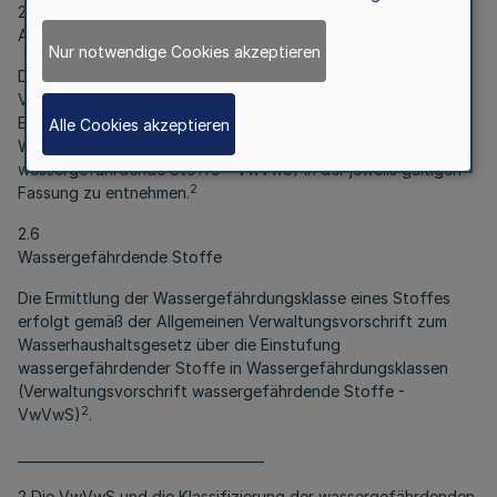
2.5
Aggregatzustände
Nur notwendige Cookies akzeptieren
Die Definition der Aggregatzustände ist der Allgemeinen
Verwaltungsvorschrift zum Wasserhaushaltsgesetz über die
Einstufung wassergefährdender Stoffe in
Alle Cookies akzeptieren
Wassergefährdungsklassen (Verwaltungsvorschrift
wassergefährdende Stoffe – VwVwS) in der jeweils gültigen
2
Fassung zu entnehmen.
2.6
Wassergefährdende Stoffe
Die Ermittlung der Wassergefährdungsklasse eines Stoffes
erfolgt gemäß der Allgemeinen Verwaltungsvorschrift zum
Wasserhaushaltsgesetz über die Einstufung
wassergefährdender Stoffe in Wassergefährdungsklassen
(Verwaltungsvorschrift wassergefährdende Stoffe -
2
VwVwS)
.
_____________________________________
2 Die VwVwS und die Klassifizierung der wassergefährdenden