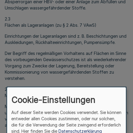
Absperrorgan einer HBV- oder einer Anlage zum Abfüllen und
Umschlagen wassergefährdender Stoffe.
2.3
Flächen als Lageranlagen (zu § 2 Abs. 7 VAwS)
Einrichtungen der Lageranlagen sind z. B. Beschichtungen und
Auskleidungen, Rückhalteeinrichtungen, Pumpensümpfe.
Der Begriff des regelmäßigen Vorhaltens auf Flächen im Sinne
des vorbeugenden Gewässerschutzes ist als wiederkehrender
Vorgang zum Zwecke der Lagerung, Bereitstellung oder
Kommissionierung von wassergefährdenden Stoffen zu
verstehen.
2.4
Mobile Abfüll- und Umschlagstellen
Cookie-Einstellungen
Mobile Abfüll- und Umschlagstellen, die lediglich kurzzeitig
Auf dieser Seite werden Cookies verwendet. Sie können
und an ständig wechselnden Orten eingesetzt werden, werden
entweder allen Cookies zustimmen, oder nur solchen,
von der VAwS nicht erfasst. Für diese Anlagen gelten die
die für die Verwendung der Seite zwingend erforderlich
allgemeinen Sorgfaltspflichten des § 1a WHG.
sind. Hier finden Sie die
Datenschutzerklärung