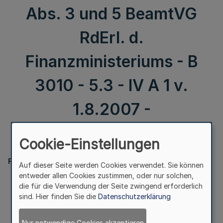
Abs. 3 und 5 BeamtVG
RdErl. d.
Finanzministeriums - B
3010 - 5.3 - IV A 1 v.
1.8.2007 -
Cookie-Einstellungen
II.
Finanzministerium
Auf dieser Seite werden Cookies verwendet. Sie können
entweder allen Cookies zustimmen, oder nur solchen,
Durchführung
die für die Verwendung der Seite zwingend erforderlich
des Beamtenversorgungsgesetzes
sind. Hier finden Sie die
Datenschutzerklärung
Anwendung des § 5 Abs. 3 und 5 BeamtVG
RdErl. d. Finanzministeriums - B 3010 - 5.3 - IV A 1
Nur notwendige Cookies akzeptieren