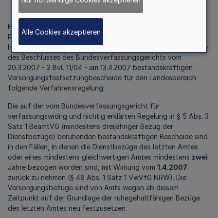
v. 1.8.2007 -
Entsprechend der Ankündigung im letzten Absatz meines
Alle Cookies akzeptieren
Runderlasses vom 19.4.2007 (MBl. NRW. Nr. 11 S. 190) ergeht
hinsichtlich der Behandlung der im Zeitpunkt der Bekanntgabe
des Beschlusses des Bundesverfassungsgerichts vom
20.3.2007 - 2 BvL 11/04 - am 13.4.2007 bestandskräftigen
Versorgungsfestsetzungbescheide für den Landesbereich
folgende Verfahrensregelung:
Die auf der vom Bundesverfassungsgericht für
verfassungswidrig und nichtig erklärten Regelung in § 5 Abs. 3
Satz 1 BeamtVG (mindestens dreijähriger Bezug der
Dienstbezüge) beruhenden bestandskräftigen Bescheide sind
in den Fällen, in denen die Dienstbezüge des letzten Amtes
oder eines mindestens gleichwertigen Amtes mindestens
zwei
Jahre bezogen worden sind, mit Wirkung vom
1.4.2007
zurück zu nehmen (§ 48 Abs. 1 Satz 1 VwVfG NRW). Die
Versorgungsbezüge sind von Amts wegen ab diesem
Zeitpunkt auf der Grundlage der ruhegehaltfähigen Bezüge
des letzten Amtes neu festzusetzen.