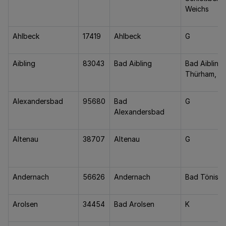
Weichs
Ahlbeck
17419
Ahlbeck
G
Aibling
83043
Bad Aibling
Bad Aibling
Thürham, Ze
Alexandersbad
95680
Bad
G
Alexandersbad
Altenau
38707
Altenau
G
Andernach
56626
Andernach
Bad Tönisst
Arolsen
34454
Bad Arolsen
K