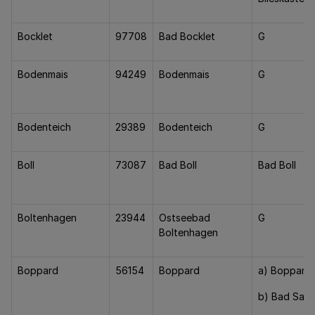
Bocklet
97708
Bad Bocklet
G
Bodenmais
94249
Bodenmais
G
Bodenteich
29389
Bodenteich
G
Boll
73087
Bad Boll
Bad Boll
Boltenhagen
23944
Ostseebad
G
Boltenhagen
Boppard
56154
Boppard
a) Boppard
b) Bad Salz