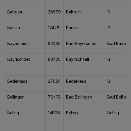
Baltrum
26579
Baltrum
G
Bansin
17429
Bansin
G
Bayersoien
82435
Bad Bayersoien
Bad Bayerso
Bayrischzell
83735
Bayrischzell
G
Bederkesa
27624
Bederkesa
G
Bellingen
79415
Bad Bellingen
Bad Belling
Belzig
14806
Belzig
Belzig