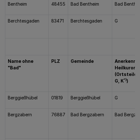
Bentheim
48455
Bad Bentheim
Bad Benthe
Berchtesgaden
83471
Berchtesgaden
G
Name ohne
PLZ
Gemeinde
Anerkenntn
"Bad"
Heilkurort i
(Ortsteile,
*)
G, K
)
Berggießhübel
01819
Berggießhübel
G
Bergzabern
76887
Bad Bergzabern
Bad Bergza