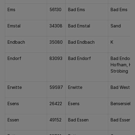
Ems
56130
Bad Ems
Bad Ems
Emstal
34308
Bad Emstal
Sand
Endbach
35080
Bad Endbach
K
Endorf
83093
Bad Endorf
Bad Endorf, 
Hofham, Kur
Ströbing
Erwitte
59597
Erwitte
Bad Wester
Esens
26422
Esens
Bensersiel
Essen
49152
Bad Essen
Bad Essen