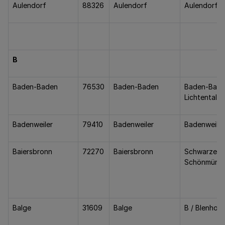
Aulendorf
88326
Aulendorf
Aulendorf
B
Baden-Baden
76530
Baden-Baden
Baden-Baden
Lichtental, 
Badenweiler
79410
Badenweiler
Badenweiler
Baiersbronn
72270
Baiersbronn
Schwarzenb
Schönmünza
Balge
31609
Balge
B / Blenhors