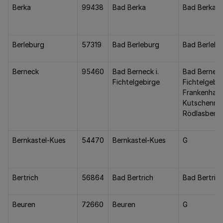
Berka
99438
Bad Berka
Bad Berka
Berleburg
57319
Bad Berleburg
Bad Berlebu
Berneck
95460
Bad Berneck i.
Bad Berneck 
Fichtelgebirge
Fichtelgebir
Frankenham
Kutschenra
Rödlasberg,
Bernkastel-Kues
54470
Bernkastel-Kues
G
Bertrich
56864
Bad Bertrich
Bad Bertric
Beuren
72660
Beuren
G