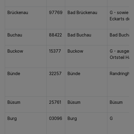
Brückenau
97769
Bad Brückenau
G - sowie G
Eckarts des
Buchau
88422
Bad Buchau
Bad Buchau
Buckow
15377
Buckow
G - ausgen
Ortsteil Ha
Bünde
32257
Bünde
Randringha
Büsum
25761
Büsum
Büsum
Burg
03096
Burg
G