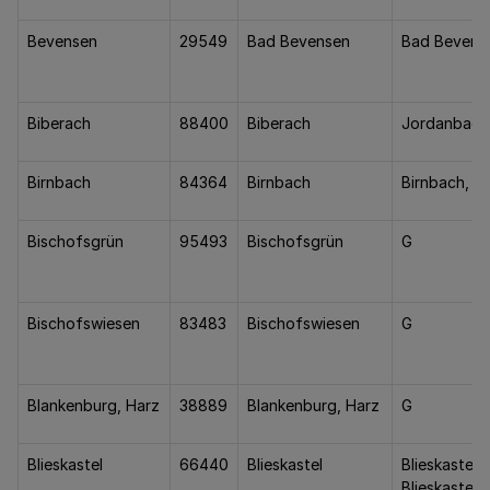
Bevensen
29549
Bad Bevensen
Bad Bevens
Biberach
88400
Biberach
Jordanbad
Birnbach
84364
Birnbach
Birnbach, 
Bischofsgrün
95493
Bischofsgrün
G
Bischofswiesen
83483
Bischofswiesen
G
Blankenburg, Harz
38889
Blankenburg, Harz
G
Blieskastel
66440
Blieskastel
Blieskastel-
Blieskastel,