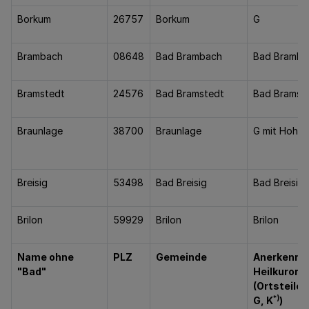
Borkum
26757
Borkum
G
Brambach
08648
Bad Brambach
Bad Bramba
Bramstedt
24576
Bad Bramstedt
Bad Bramst
Braunlage
38700
Braunlage
G mit Hoheg
Breisig
53498
Bad Breisig
Bad Breisig
Brilon
59929
Brilon
Brilon
Name ohne
PLZ
Gemeinde
Anerkenntn
"Bad"
Heilkurort i
(Ortsteile,
*)
G, K
)