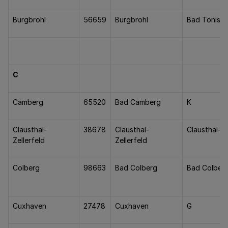
Burgbrohl
56659
Burgbrohl
Bad Tönisst
C
Camberg
65520
Bad Camberg
K
Clausthal-
38678
Clausthal-
Clausthal-Ze
Zellerfeld
Zellerfeld
Colberg
98663
Bad Colberg
Bad Colber
Cuxhaven
27478
Cuxhaven
G