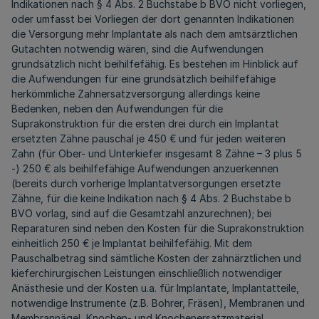
Indikationen nach § 4 Abs. 2 Buchstabe b BVO nicht vorliegen,
oder umfasst bei Vorliegen der dort genannten Indikationen
die Versorgung mehr Implantate als nach dem amtsärztlichen
Gutachten notwendig wären, sind die Aufwendungen
grundsätzlich nicht beihilfefähig. Es bestehen im Hinblick auf
die Aufwendungen für eine grundsätzlich beihilfefähige
herkömmliche Zahnersatzversorgung allerdings keine
Bedenken, neben den Aufwendungen für die
Suprakonstruktion für die ersten drei durch ein Implantat
ersetzten Zähne pauschal je 450 € und für jeden weiteren
Zahn (für Ober- und Unterkiefer insgesamt 8 Zähne – 3 plus 5
-) 250 € als beihilfefähige Aufwendungen anzuerkennen
(bereits durch vorherige Implantatversorgungen ersetzte
Zähne, für die keine Indikation nach § 4 Abs. 2 Buchstabe b
BVO vorlag, sind auf die Gesamtzahl anzurechnen); bei
Reparaturen sind neben den Kosten für die Suprakonstruktion
einheitlich 250 € je Implantat beihilfefähig. Mit dem
Pauschalbetrag sind sämtliche Kosten der zahnärztlichen und
kieferchirurgischen Leistungen einschließlich notwendiger
Anästhesie und der Kosten u.a. für Implantate, Implantatteile,
notwendige Instrumente (z.B. Bohrer, Fräsen), Membranen und
Membrannägel, Knochen- und Knochenersatzmaterial,