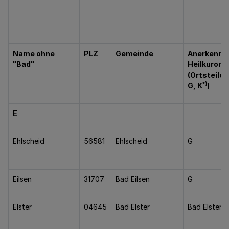
Name ohne
PLZ
Gemeinde
Anerkenntn
"Bad"
Heilkurort i
(Ortsteile,
*)
G, K
)
E
Ehlscheid
56581
Ehlscheid
G
Eilsen
31707
Bad Eilsen
G
Elster
04645
Bad Elster
Bad Elster, 