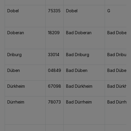
Dobel
75335
Dobel
G
Doberan
18209
Bad Doberan
Bad Dobera
Driburg
33014
Bad Driburg
Bad Driburg
Düben
04849
Bad Düben
Bad Düben
Dürkheim
67098
Bad Dürkheim
Bad Dürkhe
Dürrheim
78073
Bad Dürrheim
Bad Dürrhei