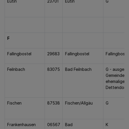
Eutin
23701
Eutin
G
F
Fallingbostel
29683
Fallingbostel
Fallingboste
Feilnbach
83075
Bad Feilnbach
G - ausgen
Gemeindetei
ehemaligen
Dettendorf
Fischen
87538
Fischen/Allgäu
G
Frankenhausen
06567
Bad
K