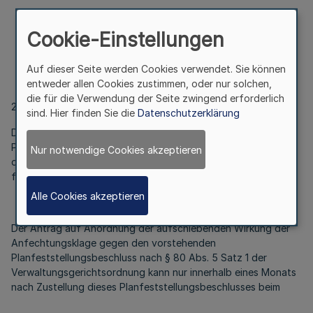
Cookie-Einstellungen
Auf dieser Seite werden Cookies verwendet. Sie können
entweder allen Cookies zustimmen, oder nur solchen,
die für die Verwendung der Seite zwingend erforderlich
2
sind. Hier finden Sie die
Datenschutzerklärung
Die Anfechtungsklage gegen den vorstehenden
Planfeststellungsbeschluss für diese Bundesfernstraße, für
Nur notwendige Cookies akzeptieren
die nach dem Fernstraßenausbaugesetz vordringlicher Bedarf
festgestellt ist, hat keine aufschiebende Wirkung.
Alle Cookies akzeptieren
Der Antrag auf Anordnung der aufschiebenden Wirkung der
Anfechtungsklage gegen den vorstehenden
Planfeststellungsbeschluss nach § 80 Abs. 5 Satz 1 der
Verwaltungsgerichtsordnung kann nur innerhalb eines Monats
nach Zustellung dieses Planfeststellungsbeschlusses beim