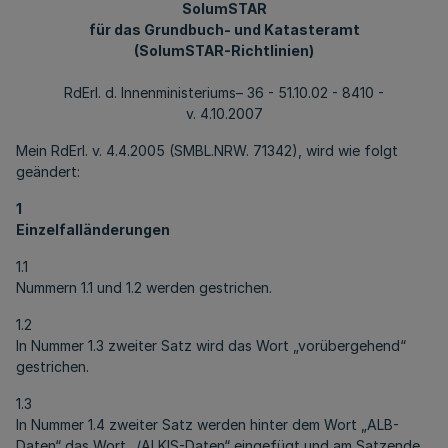
SolumSTAR
für das Grundbuch- und Katasteramt
(SolumSTAR-Richtlinien)
RdErl. d. Innenministeriums– 36 - 51.10.02 - 8410 -
v. 4.10.2007
Mein RdErl. v. 4.4.2005 (SMBL.NRW. 71342), wird wie folgt
geändert:
1
Einzelfalländerungen
1.1
Nummern 1.1 und 1.2 werden gestrichen.
1.2
In Nummer 1.3 zweiter Satz wird das Wort „vorübergehend“
gestrichen.
1.3
In Nummer 1.4 zweiter Satz werden hinter dem Wort „ALB-
Daten“ das Wort „/ALKIS-Daten“ eingefügt und am Satzende