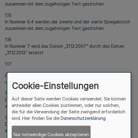
zusammen mit dem zugehörigen Text gestrichen.
1.15
In Nummer 6.4 werden der zweite und der vierte Spiegelstrich
zusammen mit dem zugehörigen Text gestrichen.
1.16
In Nummer 7 wird das Datum „31.12.2007“ durch das Datum
„31.12.2012“ ersetzt
1.17
Die bisherigen Nummern 6 und 7 werden zu den Nummern 3
und 4.
Cookie-Einstellungen
1.18
Auf dieser Seite werden Cookies verwendet. Sie können
Der Verweis in Nummer 1.2 (2) „(Nr. 1.3)“ wird durch „(Nr. 1.1)“
entweder allen Cookies zustimmen, oder nur solchen,
ersetzt.
die für die Verwendung der Seite zwingend erforderlich
1.19
sind. Hier finden Sie die
Datenschutzerklärung
Der Verweis in Nummer 3.1 (1) „(Nr. 1.3)“ wird durch „(Nr. 1.1)“
ersetzt.
Nur notwendige Cookies akzeptieren