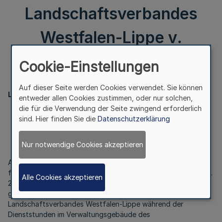
Landschaftsverbandes
Westfalen-Lippe v.
13.11.2007
Cookie-Einstellungen
Auf dieser Seite werden Cookies verwendet. Sie können
Landschaftsverband Westfalen-Lippe
entweder allen Cookies zustimmen, oder nur solchen,
die für die Verwendung der Seite zwingend erforderlich
Öffentliche Auslegung des Beteiligungsberichtes 2006
sind. Hier finden Sie die
Datenschutzerklärung
Bek. d. Landschaftsverbandes Westfalen-Lippe
v. 13.11.2007
Nur notwendige Cookies akzeptieren
Aufgrund des § 23 Abs. 2 der Landschaftsverbandsordnung
für das Land Nordrhein-Westfalen in Verbindung mit § 117 Abs.
Alle Cookies akzeptieren
2 der Gemeindeordnung Nordrhein-Westfalen wird bekannt
gegeben, dass der Beteiligungsbericht 2006 des
Landschaftsverbandes Westfalen-Lippe während der
Dienststunden im Verwaltungsgebäude des