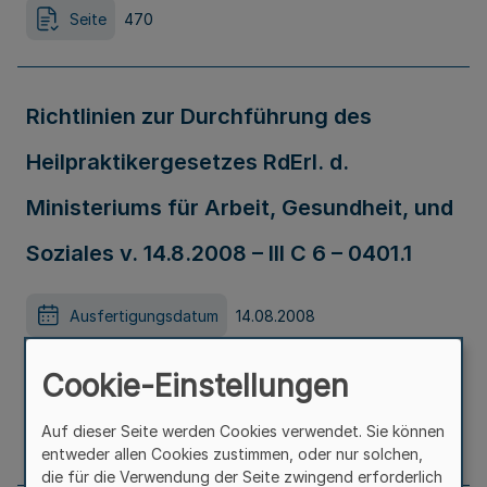
Seite
470
Richtlinien zur Durchführung des
Heilpraktikergesetzes RdErl. d.
Ministeriums für Arbeit, Gesundheit, und
Soziales v. 14.8.2008 – III C 6 – 0401.1
Ausfertigungsdatum
14.08.2008
Erschienen in
Teil 1
Cookie-Einstellungen
Auf dieser Seite werden Cookies verwendet. Sie können
Seite
473
entweder allen Cookies zustimmen, oder nur solchen,
die für die Verwendung der Seite zwingend erforderlich