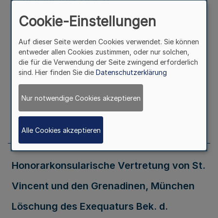
Ministerpräsidenten - III A 3 - 130 - 5/70
Cookie-Einstellungen
vom 8.12.2008
Auf dieser Seite werden Cookies verwendet. Sie können
entweder allen Cookies zustimmen, oder nur solchen,
die für die Verwendung der Seite zwingend erforderlich
Ausfertigungsdatum
08.12.2008
sind. Hier finden Sie die
Datenschutzerklärung
Erschienen in
Teil 2
Nur notwendige Cookies akzeptieren
Seite
600
Alle Cookies akzeptieren
Honorarkonsularische Vertretung von St.
Vincent und den Grenadinen, München
Löschung des Exequaturs Bek. d.