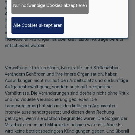
Personaleinsatzmanagement, das den Umbau der Verwaltung
Nur notwendige Cookies akzeptieren
durch Gestaltung eines ressortübergreifenden internen
Arbeitsmarktes begleitet. In diesem Kontext hat das Kabinett
Ihnen, den Mitarbeiterinnen und Mitarbeitern der
Alle Cookies akzeptieren
Landesverwaltung, eine Reihe besonderer Anreize zum
vorzeitigen Abbau von kw-Vermerken angeboten. Im Rahmen
individueller Prüfungen ist über die meisten Anträge bereits
entschieden worden.
Verwaltungsstrukturreform, Bürokratie- und Stellenabbau
verändern Behörden und ihre innere Organisation, haben
Auswirkungen nicht nur auf den Arbeitsplatz und die künftige
Aufgabenbewältigung, sondern auch auf persönliche
Verhältnisse. Die Veränderungen sind deshalb nicht ohne Kritik
und individuelle Verunsicherung geblieben. Die
Landesregierung hat sich mit den kritischen Argumenten
intensiv auseinandergesetzt und diesen dann Rechung
getragen, wenn sie sachlich begründet waren. Die Sorgen der
Mitarbeiterinnen und Mitarbeiter nehmen wir ernst. Aber: Es
wird keine betriebsbedingten Kündigungen geben. Und überall