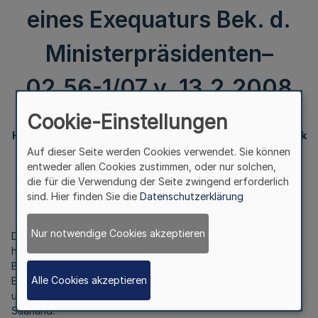
eines Exequaturs Bek. d.
Ministerpräsidenten–
02.56-1/07 v. 13.2.2008
Cookie-Einstellungen
Honorarkonsularische Vertretung der Republik Mosambik
Bonn,
Auf dieser Seite werden Cookies verwendet. Sie können
Erteilung eines Exequaturs
entweder allen Cookies zustimmen, oder nur solchen,
die für die Verwendung der Seite zwingend erforderlich
Bek. d. Ministerpräsidenten– 02.56-1/07
sind. Hier finden Sie die
Datenschutzerklärung
v. 13.2.2008
Nur notwendige Cookies akzeptieren
Die Bundesregierung hat dem zum Leiter der
honorarkonsularischen Vertretung der Republik Mosambik in
Bonn ernannten Herrn Heinz Beier am 11.02.2008 das
Alle Cookies akzeptieren
Exequatur als Honorarkonsul erteilt. Der Konsularbezirk
umfasst die Länder Nordrhein-Westfalen, Rheinland-Pfalz und
Saarland.