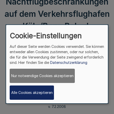
Nachtflugbeschränkungen
auf dem Verkehrsflughafen
Köln/Bonn Bek. d.
Cookie-Einstellungen
Ministeriums für Bauen
Auf dieser Seite werden Cookies verwendet. Sie können
und Verkehr – II A 3–31–
entweder allen Cookies zustimmen, oder nur solchen,
die für die Verwendung der Seite zwingend erforderlich
21/1(4)2 v. 7.2.2008
sind. Hier finden Sie die
Datenschutzerklärung
Nur notwendige Cookies akzeptieren
Verlängerung der Geltungsdauer der
Nachtflugbeschränkungen auf dem Verkehrsflughafen
Köln/Bonn
Alle Cookies akzeptieren
Bek. d. Ministeriums für Bauen und Verkehr – II A 3–31–21/1(4)2
v. 7.2.2008