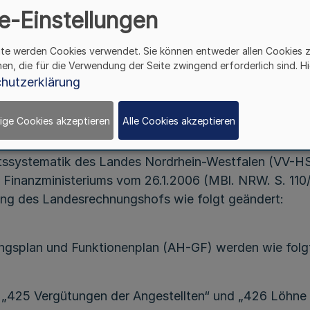
e-Einstellungen
Verwaltungsvorschriften zur Haushaltssystemati
ite werden Cookies verwendet. Sie können entweder allen Cookies 
des Landes Nordrhein-Westfalen (VV-HS)
hen, die für die Verwendung der Seite zwingend erforderlich sind. Hi
Zu den §§ 13 Abs. 2, 3 und 14 Abs. 2 LHO
hutzerklärung
 d. Finanzministeriums - I C 2 - 0013 - 3.1 / I C 2 - 001
ige Cookies akzeptieren
Alle Cookies akzeptieren
v. 7.3.2008
ltssystematik des Landes Nordrhein-Westfalen (VV-H
. Finanzministeriums vom 26.1.2006 (MBl. NRW. S. 110
ung des Landesrechnungshofs wie folgt geändert:
ngsplan und Funktionenplan (AH-GF) werden wie folg
 „425 Vergütungen der Angestellten“ und „426 Löhne d