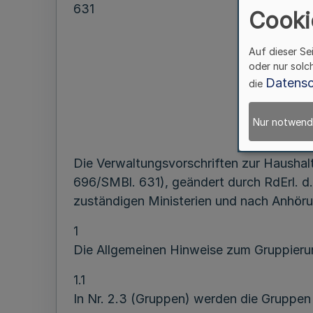
631
Cooki
Auf dieser Se
oder nur solc
Datensc
die
RdErl.
Nur notwend
Die Verwaltungsvorschriften zur Hausha
696/SMBl. 631), geändert durch RdErl. d
zuständigen Ministerien und nach Anhör
1
Die Allgemeinen Hinweise zum Gruppieru
1.1
In Nr. 2.3 (Gruppen) werden die Gruppen