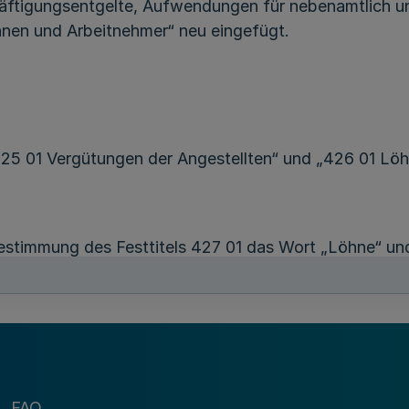
ftigungsentgelte, Aufwendungen für nebenamtlich und
nnen und Arbeitnehmer“ neu eingefügt.
425 01 Vergütungen der Angestellten“ und „426 01 Löhn
stimmung des Festtitels 427 01 das Wort „Löhne“ und
e“ durch das Wort „Entgelte“ ersetzt,
el „428 01“ mit der Zweckbestimmung „Entgelte der A
FAQ