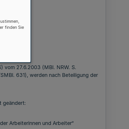
k
zustimmen,
er finden Sie
4 - 2.1
S) vom 27.6.2003 (MBl. NRW. S.
/SMBl. 631), werden nach Beteiligung der
t geändert:
er Arbeiterinnen und Arbeiter“