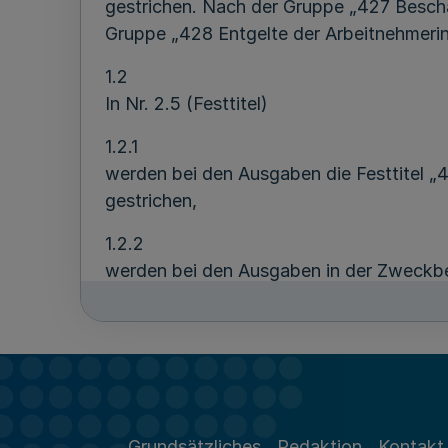
gestrichen. Nach der Gruppe „427 Beschä
Gruppe „428 Entgelte der Arbeitnehmeri
1.2
In Nr. 2.5 (Festtitel)
1.2.1
werden bei den Ausgaben die Festtitel „
gestrichen,
1.2.2
werden bei den Ausgaben in der Zweckbe
427 02 die Wörter „Vergütungen und Löhn
1.2.3
wird bei den Ausgaben ein neuer Festtit
aufgenommen.
2
Grundsätzliches
Redaktion
Kontakt