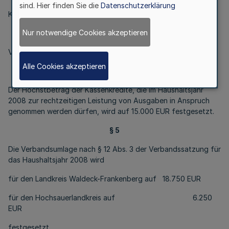
sind. Hier finden Sie die
Datenschutzerklärung
Kredite werden nicht veranschlagt.
Nur notwendige Cookies akzeptieren
§ 3
Verpflichtungsermächtigungen werden nicht veranschlagt.
Alle Cookies akzeptieren
§ 4
Der Höchstbetrag der Kassenkredite, die im Haushaltsjahr
2008 zur rechtzeitigen Leistung von Ausgaben in Anspruch
genommen werden dürfen, wird auf 15.000 EUR festgesetzt.
§ 5
Die Verbandsumlage nach § 12 Abs. 3 der Verbandssatzung für
das Haushaltsjahr 2008 wird
für den Landkreis Waldeck-Frankenberg auf 18.750 EUR
für den Hochsauerlandkreis auf 6.250
EUR
festgesetzt.