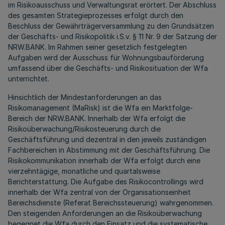
im Risikoausschuss und Verwaltungsrat erörtert. Der Abschluss
des gesamten Strategieprozesses erfolgt durch den
Beschluss der Gewährträgerversammlung zu den Grundsätzen
der Geschäfts- und Risikopolitik i.S.v. § 11 Nr. 9 der Satzung der
NRW.BANK. Im Rahmen seiner gesetzlich festgelegten
Aufgaben wird der Ausschuss für Wohnungsbauförderung
umfassend über die Geschäfts- und Risikosituation der Wfa
unterrichtet.
Hinsichtlich der Mindestanforderungen an das
Risikomanagement (MaRisk) ist die Wfa ein Marktfolge-
Bereich der NRW.BANK. Innerhalb der Wfa erfolgt die
Risikoüberwachung/Risikosteuerung durch die
Geschäftsführung und dezentral in den jeweils zuständigen
Fachbereichen in Abstimmung mit der Geschäftsführung. Die
Risikokommunikation innerhalb der Wfa erfolgt durch eine
vierzehntägige, monatliche und quartalsweise
Berichterstattung. Die Aufgabe des Risikocontrollings wird
innerhalb der Wfa zentral von der Organisationseinheit
Bereichsdienste (Referat Bereichssteuerung) wahrgenommen.
Den steigenden Anforderungen an die Risikoüberwachung
begegnet die Wfa durch den Einsatz und die systematische