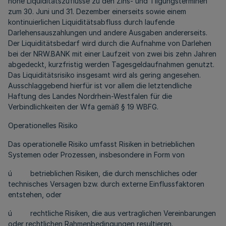
hohe Liquiditätszuflüsse zu den Zins- und Tilgungsterminen
zum 30. Juni und 31. Dezember einerseits sowie einem
kontinuierlichen Liquiditätsabfluss durch laufende
Darlehensauszahlungen und andere Ausgaben andererseits.
Der Liquiditätsbedarf wird durch die Aufnahme von Darlehen
bei der NRW.BANK mit einer Laufzeit von zwei bis zehn Jahren
abgedeckt, kurzfristig werden Tagesgeldaufnahmen genutzt.
Das Liquiditätsrisiko insgesamt wird als gering angesehen.
Ausschlaggebend hierfür ist vor allem die letztendliche
Haftung des Landes Nordrhein-Westfalen für die
Verbindlichkeiten der Wfa gemäß § 19 WBFG.
Operationelles Risiko
Das operationelle Risiko umfasst Risiken in betrieblichen
Systemen oder Prozessen, insbesondere in Form von
ú betrieblichen Risiken, die durch menschliches oder
technisches Versagen bzw. durch externe Einflussfaktoren
entstehen, oder
ú rechtliche Risiken, die aus vertraglichen Vereinbarungen
oder rechtlichen Rahmenbedingungen resultieren.