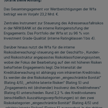
(
Grafik siehe Anhang
)
Das Gesamtengagement vor Wertberichtigungen der Wfa
beträgt wie im Vorjahr 23,2 Mrd. €.
Zentrales Instrument zur Steuerung des Adressenausfallrisikos
in der NRW.BANK ist die interne Ratingeinstufung der
Engagements. Das Portfolio der Wfa ist zu 96 % von
Investment Grade-Qualität (interne Ratingklassen 1 bis 4).
Darüber hinaus nutzt die Wfa für die interne
Risikoüberwachung/-steuerung ein der Geschäfts-, Kunden-
und Risikostruktur angepasstes Risikoklassifizierungssystem,
wobei der Fokus der Bearbeitung auf den mit höheren Risiken
behafteten Engagements liegt. Die Intensität der
Kreditüberwachung ist abhängig vom inhärenten Kreditrisiko.
Es werden die drei Risikokategorien „eingeschränkte Bonität“
(Rating 4/5), „erhöhte latente Risiken“ (Rating 5) und
„Engagements mit (drohender) Insolvenz des Kreditnehmers“
(Rating 6) unterschieden. Rund 2,2 % des Kreditvolumens
(einschließlich Auszahlungsverpflichtungen) ist den zwei
Risikokategorien „eingeschränkte Bonität“ (Rating 4/5) und
„erhöhte latente Risiken“ (Rating 5) zugeordnet. In der dritten