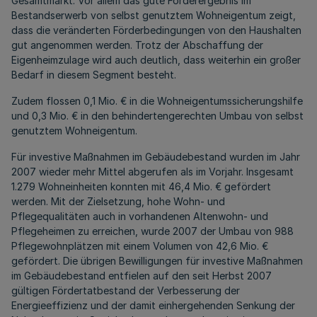
Gesamtmarkt. Vor allem das gute Förderergebnis im
Bestandserwerb von selbst genutztem Wohneigentum zeigt,
dass die veränderten Förderbedingungen von den Haushalten
gut angenommen werden. Trotz der Abschaffung der
Eigenheimzulage wird auch deutlich, dass weiterhin ein großer
Bedarf in diesem Segment besteht.
Zudem flossen 0,1 Mio. € in die Wohneigentumssicherungshilfe
und 0,3 Mio. € in den behindertengerechten Umbau von selbst
genutztem Wohneigentum.
Für investive Maßnahmen im Gebäudebestand wurden im Jahr
2007 wieder mehr Mittel abgerufen als im Vorjahr. Insgesamt
1.279 Wohneinheiten konnten mit 46,4 Mio. € gefördert
werden. Mit der Zielsetzung, hohe Wohn- und
Pflegequalitäten auch in vorhandenen Altenwohn- und
Pflegeheimen zu erreichen, wurde 2007 der Umbau von 988
Pflegewohnplätzen mit einem Volumen von 42,6 Mio. €
gefördert. Die übrigen Bewilligungen für investive Maßnahmen
im Gebäudebestand entfielen auf den seit Herbst 2007
gültigen Fördertatbestand der Verbesserung der
Energieeffizienz und der damit einhergehenden Senkung der