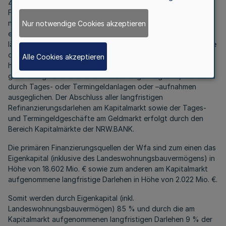
Zahlungsfähigkeit der Wfa sicherzustellen und
Finanzierungsmittel, soweit sie zur Aufgabenerfüllung
notwendig sind, kostengünstig aufzunehmen. Die Aufnahme
Nur notwendige Cookies akzeptieren
erfolgt ausschließlich in Euro und überwiegend mit
längerfristigen Laufzeiten. Kurzfristige Liquiditätsüberschüsse
oder –unterdeckungen, die sich insbesondere aufgrund der
Alle Cookies akzeptieren
halbjährlichen Einnahmen aus Zins- und Tilgungsterminen bei
gleichzeitig kontinuierlichen Auszahlungen ergeben, werden
durch Tages- oder Termingeldanlagen oder –aufnahmen
ausgeglichen. Der Abschluss aller langfristigen
Refinanzierungsdarlehen am Kapitalmarkt sowie der Tages-
und Termingeldgeschäfte am Geldmarkt erfolgt durch den
Bereich Kapitalmärkte der NRW.BANK.
Die primären Finanzierungsquellen der Wfa sind zum einen das
Eigenkapital (inklusive des Landeswohnungsbauvermögens) in
Höhe von 18.602 Mio. € sowie zum anderen am Kapitalmarkt
aufgenommene langfristige Darlehen in Höhe von 2.022 Mio. €.
Somit werden durch Eigenkapital (inkl.
Landeswohnungsbauvermögen) 85 % und durch die am
Kapitalmarkt aufgenommenen langfristigen Darlehen 9 % der