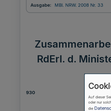
Ausgabe
MBl. NRW. 2008 Nr. 33
Zusammenarbei
RdErl. d. Minist
Cooki
930
Auf dieser Se
oder nur solc
Z
Datensc
die