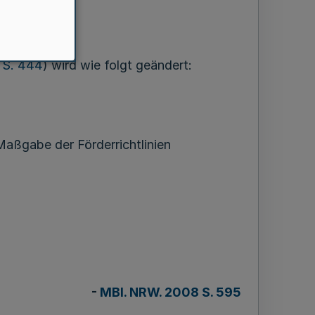
 S. 444
) wird wie folgt geändert:
aßgabe der Förderrichtlinien
-
MBl. NRW. 2008 S. 595