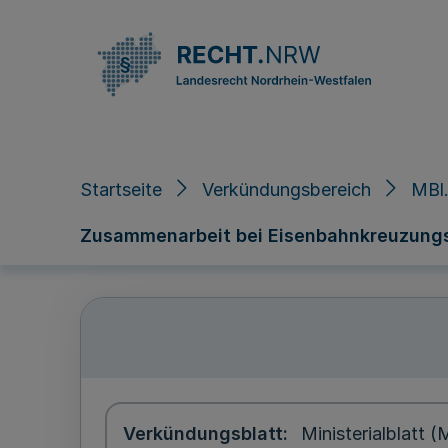
Direkt zum Inhalt
Startseite
Verkündungsbereich
MBl
Zusammenarbeit bei Eisenbahnkreuzungsma
Verkündungsblatt
Ministerialblatt