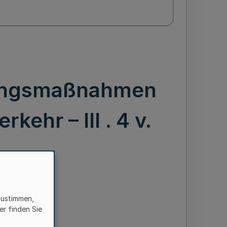
zungsmaßnahmen
kehr – III . 4 v.
zustimmen,
er finden Sie
en