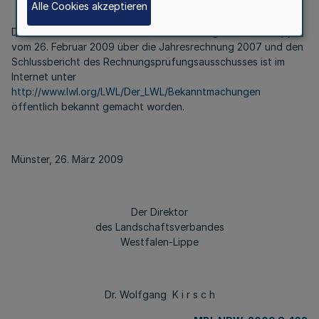
Alle Cookies akzeptieren
Der Beschluss der Landschaftsversammlung Westfalen-Lippe
vom 26. Februar 2009 über die Jahresrechnung 2007 und den
Schlussbericht des Rechnungsprüfungsausschusses ist im
Internet unter
http://www.lwl.org/LWL/Der_LWL/Bekanntmachungen
öffentlich bekannt gemacht worden.
Münster, 26. März 2009
Der Direktor
des Landschaftsverbandes
Westfalen-Lippe
Dr. Wolfgang K i r s c h