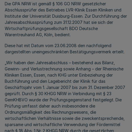
Die GPA NRW ist gemäß § 106 GO NRW gesetzlicher
Abschlussprüfer des Betriebes LVR-Klinik Essen Kliniken und
Institute der Universität Duisburg-Essen. Zur Durchführung der
Jahresabschlussprüfung zum 31.12.2007 hat sie sich der
Wirtschaftprüfungsgesellschaft BDO Deutsche
Warentreuhand AG, Köln, bedient.
Diese hat mit Datum vom 23.06.2008 den nachfolgend
dargestellten uneingeschränkten Bestätigungsvermerk erteilt.
„Wir haben den Jahresabschluss – bestehend aus Bilanz,
Gewinn- und Verlustrechnung sowie Anhang – der Rheinische
Kliniken Essen, Essen, nach KHG unter Einbeziehung der
Buchführung und den Lagebericht der Klinik für das
Geschäftsjahr vom 1. Januar 2007 bis zum 31. Dezember 2007
geprüft. Durch § 30 KHGG NRW in Verbindung mit § 23
GemKHBVO wurde der Prüfungsgegenstand festgelegt. Die
Prüfung umfasst daher auch insbesondere die
Ordnungsmäßigkeit des Rechnungswesens, die
wirtschaftlichen Verhältnisse sowie die zweckentsprechende,
sparsame und wirtschaftliche Verwendung der Fördermittel
nach § 18 Abs. 1 Nr. 2 KHGG NRW durch die gesetzlichen