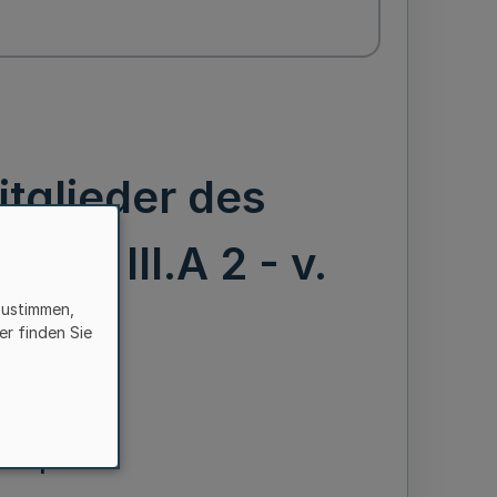
itglieder des
en– III.A 2 - v.
zustimmen,
er finden Sie
arkorps