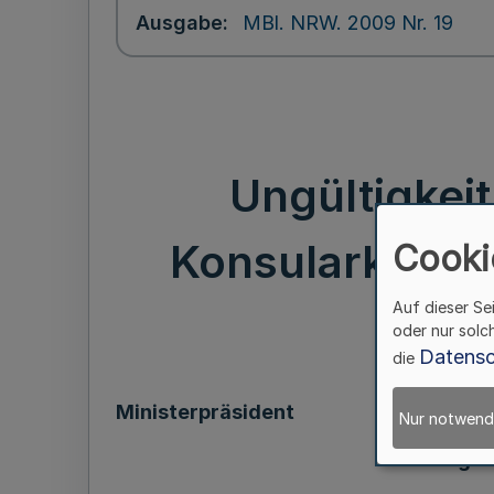
Ausgabe
MBl. NRW. 2009 Nr. 19
Ungültigkeit
Konsularkorps B
Cooki
Auf dieser Se
oder nur solc
Datensc
die
Ministerpräsident
Nur notwend
Ungült