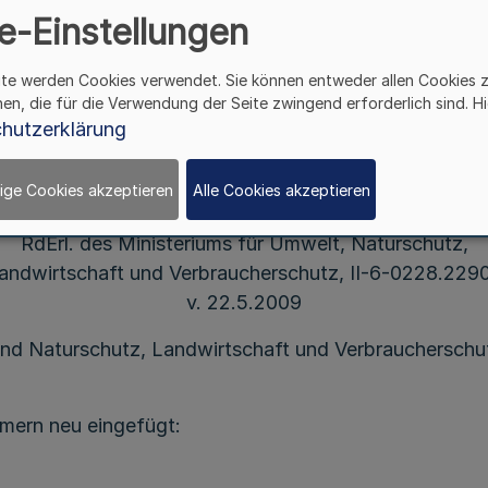
e-Einstellungen
ite werden Cookies verwendet. Sie können entweder allen Cookies 
hen, die für die Verwendung der Seite zwingend erforderlich sind. Hi
Richtlinie
hutzerklärung
über die Gewährung von Zuwendungen
 Förderung der Breitbandversorgung ländlicher R
ige Cookies akzeptieren
Alle Cookies akzeptieren
RdErl. des Ministeriums für Umwelt, Naturschutz,
andwirtschaft und Verbraucherschutz, II-6-0228.229
v. 22.5.2009
 und Naturschutz, Landwirtschaft und Verbrauchersch
mern neu eingefügt: