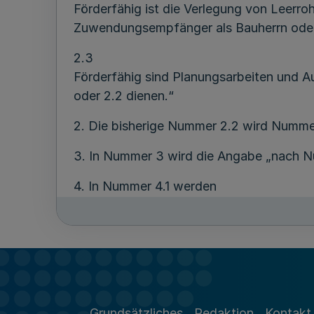
Förderfähig ist die Verlegung von Leerro
Zuwendungsempfänger als Bauherrn oder a
2.3
Förderfähig sind Planungsarbeiten und 
oder 2.2 dienen.“
2. Die bisherige Nummer 2.2 wird Numme
3. In Nummer 3 wird die Angabe „nach Nu
4. In Nummer 4.1 werden
a) nach den Worten „Der Antragsteller h
b) am Ende des zweiten Spiegelstrichs w
Maßnahmen nach Nummer 2.1 ist zusätzlic
c) im letzten Satz werden nach dem Wor
Grundsätzliches
Redaktion
Kontakt