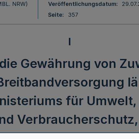
 (MBL. NRW)
Veröffentlichungsdatum
29.07
Seite
357
I
er die Gewährung von Z
Breitbandversorgung l
inisteriums für Umwelt,
und Verbraucherschutz,
v. 22.5.2009