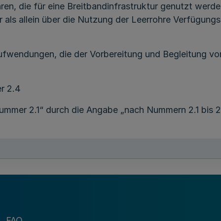
hren, die für eine Breitbandinfrastruktur genutzt wer
ls allein über die Nutzung der Leerrohre Verfügungs
Aufwendungen, die der Vorbereitung und Begleitung 
r 2.4
mmer 2.1“ durch die Angabe „nach Nummern 2.1 bis 2.
at“ die Worte „für die Maßnahmen nach den Nummern 2
ird das Komma durch einen Punkt ersetzt, ein Zeilenu
h zu erbringen:“ eingefügt,
t „Antragstellung“ die Wörter „für Maßnahmen nach d
FAQ