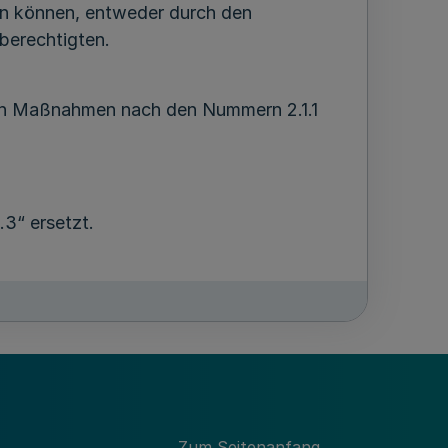
den können, entweder durch den
berechtigten.
von Maßnahmen nach den Nummern 2.1.1
3“ ersetzt.
.1 und 2.2“ eingefügt,
mbruch und die Worte „Für die
en Nummern 2.1 und 2.2“ eingefügt.
Zum Seitenanfang