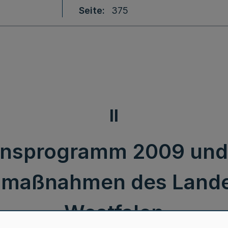
Seite
375
II
ionsprogramm 2009 und
maßnahmen des Lande
Westfalen