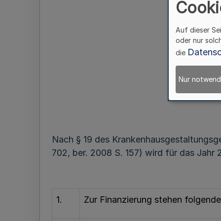
Cooki
Auf dieser Se
oder nur solc
Datensc
die
Nur notwend
Nach § 19 des Krankenhausgestaltungsg
702, ber. 2008 S. 157) wird für das Jahr
1.
Zur Finanzierung stehen folgende