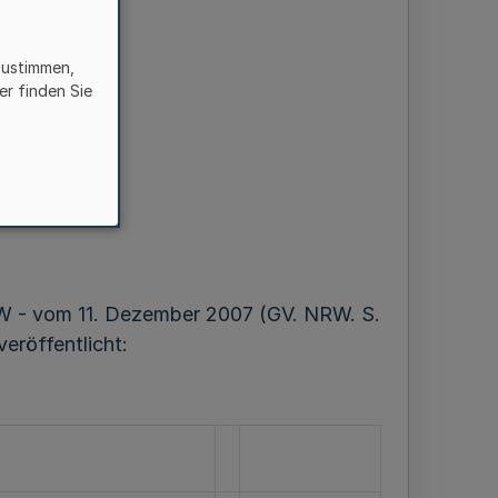
zustimmen,
er finden Sie
s
W - vom 11. Dezember 2007 (GV. NRW. S.
eröffentlicht: