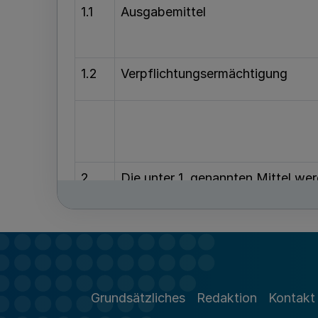
1.1
Ausgabemittel
1.2
Verpflichtungsermächtigung
2.
Die unter 1. genannten Mittel wer
2.11
Weiterfinanzierung der vor 20
- Ausgabemittel -
Grundsätzliches
Redaktion
Kontakt
2.12
Finanzierung von Ausgaben des 