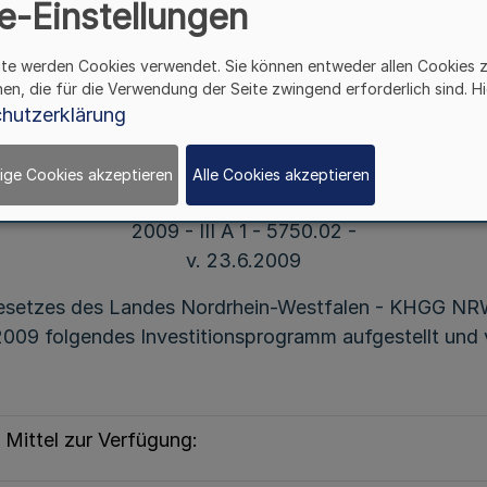
e-Einstellungen
Investitionsprogramm 2009
ite werden Cookies verwendet. Sie können entweder allen Cookies 
und sonstige Krankenhausmaßnahmen
hen, die für die Verwendung der Seite zwingend erforderlich sind. Hi
des Landes Nordrhein-Westfalen
hutzerklärung
ige Cookies akzeptieren
Alle Cookies akzeptieren
Bek. d. Ministeriums für Arbeit Gesundheit und Soziale
2009 - III A 1 - 5750.02 -
v. 23.6.2009
esetzes des Landes Nordrhein-Westfalen - KHGG NR
 2009 folgendes Investitionsprogramm aufgestellt und v
 Mittel zur Verfügung: