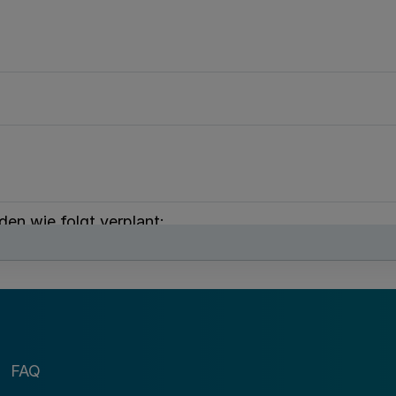
den wie folgt verplant:
05 begonnenen Krankenhausbaumaßnahmen
FAQ
Sofortprogramms „Krankenhausportal“