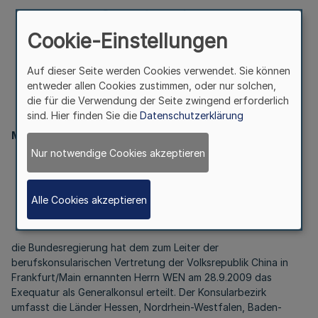
Frankfurt/Main Bek. d.
Cookie-Einstellungen
Ministerpräsidenten –
Auf dieser Seite werden Cookies verwendet. Sie können
01.32 v. 6.10.2009
entweder allen Cookies zustimmen, oder nur solchen,
die für die Verwendung der Seite zwingend erforderlich
sind. Hier finden Sie die
Datenschutzerklärung
Ministerpräsident
Nur notwendige Cookies akzeptieren
Berufskonsularische Vertretung
der Volksrepublik China in Frankfurt/Main
Alle Cookies akzeptieren
Bek. d. Ministerpräsidenten – 01.32
v. 6.10.2009
die Bundesregierung hat dem zum Leiter der
berufskonsularischen Vertretung der Volksrepublik China in
Frankfurt/Main ernannten Herrn WEN am 28.9.2009 das
Exequatur als Generalkonsul erteilt. Der Konsularbezirk
umfasst die Länder Hessen, Nordrhein-Westfalen, Baden-