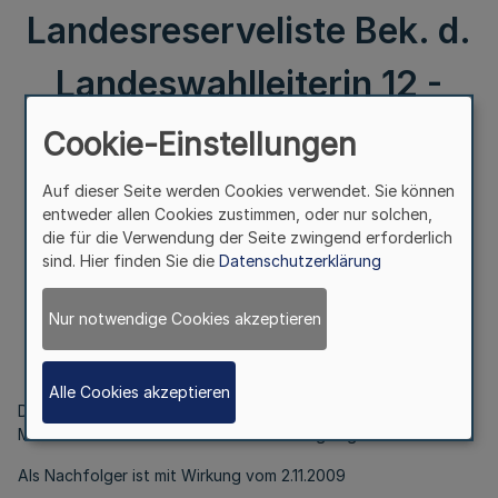
Landesreserveliste Bek. d.
Landeswahlleiterin 12 -
35.09.13 v. 2.11.2009
Cookie-Einstellungen
Auf dieser Seite werden Cookies verwendet. Sie können
III.
entweder allen Cookies zustimmen, oder nur solchen,
die für die Verwendung der Seite zwingend erforderlich
Landtagswahl 2005
sind. Hier finden Sie die
Datenschutzerklärung
Feststellung von Nachfolgern aus der
Landesreserveliste
Nur notwendige Cookies akzeptieren
Bek. d. Landeswahlleiterin 12 - 35.09.13
v. 2.11.2009
Alle Cookies akzeptieren
Der Landtagsabgeordnete Herr Michael Groschek hat sein
Mandat mit Ablauf des 31.10.2009 niedergelegt.
Als Nachfolger ist mit Wirkung vom 2.11.2009