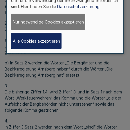
Gesetz vom 8.7.2003 (GV.NRW. 2003 S. 420 / SGV.NRW. 113)“
die für die Verwendung der Seite zwingend erforderlich
ersetzt durch die Wörter „zuletzt geändert durch Gesetz vom
sind. Hier finden Sie die
Datenschutzerklärung
12.11.2008 (GV.NRW. S. 706 / SGV.NRW. 113)“.
Nur notwendige Cookies akzeptieren
2
Die bisherige Ziffer 1.3 wird Ziffer 1.4. und wie folgt geändert:
a) In Satz 1 wird das Wort „Werkfeuerwehren“ durch das Wort
Alle Cookies akzeptieren
„Feuerwehren“ ersetzt und die Wörter „die Bergämter und“
gestrichen.
b) In Satz 2 werden die Wörter „Die Bergämter und die
Bezirksregierung Arnsberg haben“ durch die Wörter „Die
Bezirksregierung Arnsberg hat“ ersetzt.
3.
Die bisherige Ziffer 1.4. wird Ziffer 1.3. und in Satz 1 nach dem
Wort „Werkfeuerwehren“ das Komma und die Wörter „die der
Aufsicht der Bergbehörden nicht unterstehen“ sowie das
folgende Komma gestrichen.
4.
In Ziffer 3 Satz 2 werden nach dem Wort „sind“ die Wörter