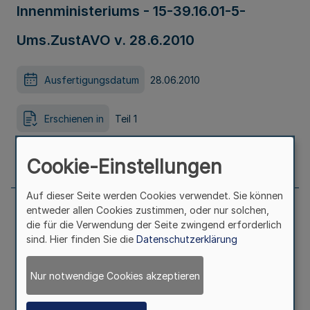
Innenministeriums - 15-39.16.01-5-
Ums.ZustAVO v. 28.6.2010
Ausfertigungsdatum
28.06.2010
Erschienen in
Teil 1
Seite
656
Cookie-Einstellungen
Auf dieser Seite werden Cookies verwendet. Sie können
entweder allen Cookies zustimmen, oder nur solchen,
die für die Verwendung der Seite zwingend erforderlich
Durchführung des
sind. Hier finden Sie die
Datenschutzerklärung
Beamtenversorgungsgesetzes
Nur notwendige Cookies akzeptieren
Anwendung der §§ 6 Abs. 1 Satz 4, 12