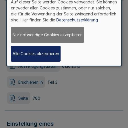
Auf dieser Seite werden Cookies verwendet. Sie können
entweder allen Cookies zustimmen, oder nur solchen,
Öffentliche Auslegung des
die für die Verwendung der Seite zwingend erforderlich
sind. Hier finden Sie die
Datenschutzerklärung
Beteiligungsberichtes 2009 Bek. d.
Nur notwendige Cookies akzeptieren
Landschaftsverbandes Westfalen-Lippe
v. 1.10.2010
Alle Cookies akzeptieren
Ausfertigungsdatum
01.10.2010
Erschienen in
Teil 3
Seite
780
Einstellung eines