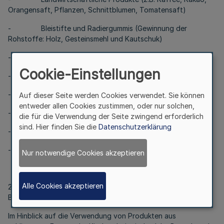
Orangensaft, Pflanzen, Schnittblumen, Tomatensaft)
- Bleistifte und Radiergummis (Gewinnung der
Rohstoffe: Holz, Gesteinsmehl und Kautschuk)
- Lederprodukte
Cookie-Einstellungen
- Natursteine
- Spielwaren
Auf dieser Seite werden Cookies verwendet. Sie können
entweder allen Cookies zustimmen, oder nur solchen,
- Sportartikel (Bekleidung und Geräte)
die für die Verwendung der Seite zwingend erforderlich
sind. Hier finden Sie die
Datenschutzerklärung
- Teppiche
- Textilien
Nur notwendige Cookies akzeptieren
Alle Cookies akzeptieren
2.2
Bietereignung und Bieternachweis
Im Hinblick auf die Verwendung von Produkten aus