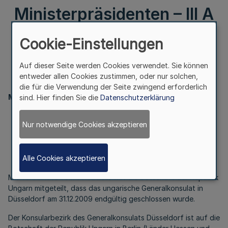
Ministerpräsidenten – III A
2 – 03.55 – 7/08 v.
Cookie-Einstellungen
5.2.2010
Auf dieser Seite werden Cookies verwendet. Sie können
entweder allen Cookies zustimmen, oder nur solchen,
die für die Verwendung der Seite zwingend erforderlich
Ministerpräsident
sind. Hier finden Sie die
Datenschutzerklärung
Generalkonsulat der Republik Ungarn
Nur notwendige Cookies akzeptieren
in Düsseldorf
Bek. d. Ministerpräsidenten – III A 2 – 03.55 – 7/08
Alle Cookies akzeptieren
v. 5.2.2010
Mit Verbalnote vom 03.02.2010 hat die Botschaft der Republik
Ungarn mitgeteilt, dass das ungarische Generalkonsulat in
Düsseldorf am 31.12.2009 endgültig geschlossen wurde.
Der Konsularbezirk des Generalkonsulats Düsseldorf ist auf die